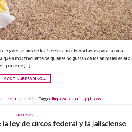
rro o gato, es uno de los factores más importantes para la sana
a queja más frecuente de quienes no gustan de los animales es el o
yor parte de […]
CONTINUE READING
→
,
tenencia responsable
|
Tagged
limpieza
,
olor
,
orina
,
pipi
,
popo
NOTICIAS
la ley de circos federal y la jalisciense