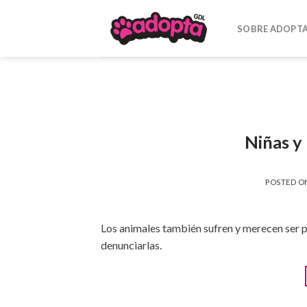
Skip
to
SOBRE ADOPT
content
Niñas y
POSTED 
Los animales también sufren y merecen ser p
denunciarlas.