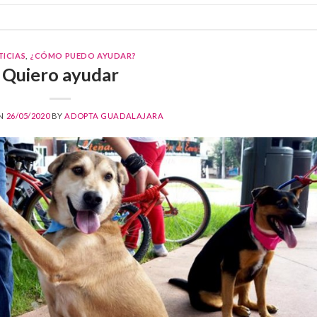
ICIAS
,
¿CÓMO PUEDO AYUDAR?
Quiero ayudar
ON
26/05/2020
BY
ADOPTA GUADALAJARA