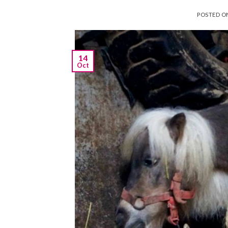
POSTED 
14
Oct