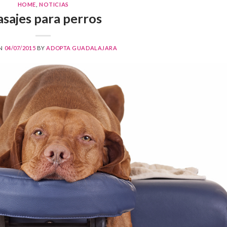
HOME
,
NOTICIAS
sajes para perros
ON
04/07/2015
BY
ADOPTA GUADALAJARA