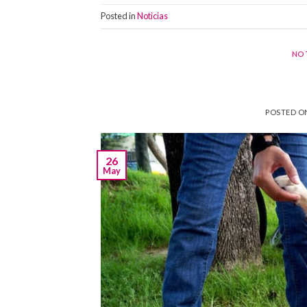
Posted in
Noticias
NOT
POSTED 
26
May