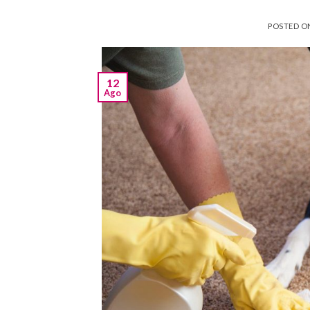
POSTED 
12
Ago