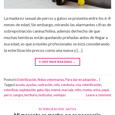
La madurez sexual de perros y gatos se presenta entre los 6-8
meses de edad. Sin embargo, mirando las alarmantes cifras de
sobrepoblación canina/felina, además del hecho de que
muchas hembras están quedando preñadas antes de llegar a
esa edad, es que a niveles profesionales se está considerando
la esterilización precoz como una nueva y […]
CONTINUE READING
→
Posted in
Esterilización
,
Notas veterinarias
,
Para dar en adopción...
|
Tagged
ayuda
,
ayudar
,
castración
,
celo
,
conducta
,
cria
,
esterilización
,
esterilizar
,
explotación
,
gato
,
hijo
,
mamá
,
marcaje
,
mito
,
monta
,
orina
,
papá
,
perro
,
sangre
,
territorio
,
testiculos
,
ventajas
Leave a comment
ESTERILIZACIÓN
,
GATOS
Mi mascota es macho, no es necesario