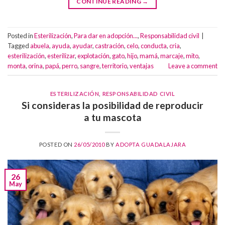
CONTINUE READING
→
Posted in
Esterilización
,
Para dar en adopción...
,
Responsabilidad civil
|
Tagged
abuela
,
ayuda
,
ayudar
,
castración
,
celo
,
conducta
,
cria
,
esterilización
,
esterilizar
,
explotación
,
gato
,
hijo
,
mamá
,
marcaje
,
mito
,
monta
,
orina
,
papá
,
perro
,
sangre
,
territorio
,
ventajas
Leave a comment
ESTERILIZACIÓN
,
RESPONSABILIDAD CIVIL
Si consideras la posibilidad de reproducir
a tu mascota
POSTED ON
26/05/2010
BY
ADOPTA GUADALAJARA
26
May