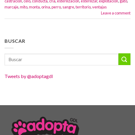
castración
,
celo
,
conducta
,
cria
,
esterilización
,
esterilizar
,
explotación
,
gato
,
marcaje
,
mito
,
monta
,
orina
,
perro
,
sangre
,
territorio
,
ventajas
Leave a comment
BUSCAR
Tweets by @adoptagdl