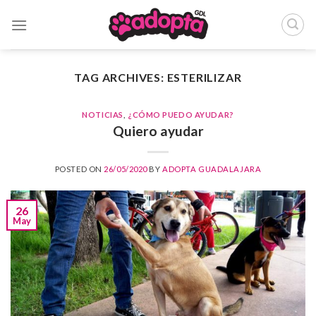
Skip
to
content
TAG ARCHIVES:
ESTERILIZAR
NOTICIAS
,
¿CÓMO PUEDO AYUDAR?
Quiero ayudar
POSTED ON
26/05/2020
BY
ADOPTA GUADALAJARA
26
May