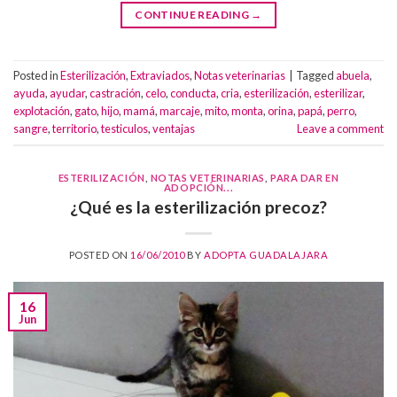
CONTINUE READING
→
Posted in
Esterilización
,
Extraviados
,
Notas veterinarias
|
Tagged
abuela
,
ayuda
,
ayudar
,
castración
,
celo
,
conducta
,
cria
,
esterilización
,
esterilizar
,
explotación
,
gato
,
hijo
,
mamá
,
marcaje
,
mito
,
monta
,
orina
,
papá
,
perro
,
sangre
,
territorio
,
testiculos
,
ventajas
Leave a comment
ESTERILIZACIÓN
,
NOTAS VETERINARIAS
,
PARA DAR EN
ADOPCIÓN...
¿Qué es la esterilización precoz?
POSTED ON
16/06/2010
BY
ADOPTA GUADALAJARA
16
Jun