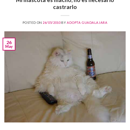
castrarlo
POSTED ON
26/05/2010
BY
ADOPTA GUADALAJARA
26
May