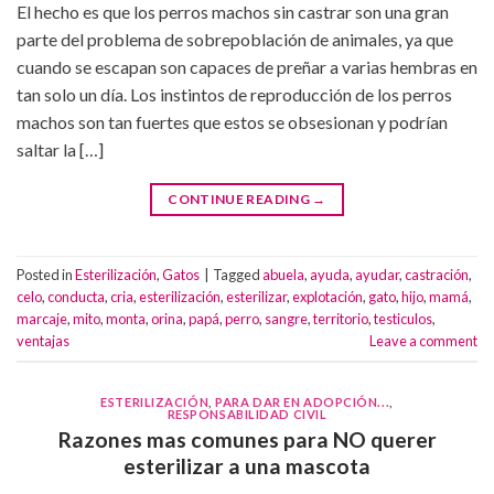
El hecho es que los perros machos sin castrar son una gran
parte del problema de sobrepoblación de animales, ya que
cuando se escapan son capaces de preñar a varias hembras en
tan solo un día. Los instintos de reproducción de los perros
machos son tan fuertes que estos se obsesionan y podrían
saltar la […]
CONTINUE READING
→
Posted in
Esterilización
,
Gatos
|
Tagged
abuela
,
ayuda
,
ayudar
,
castración
,
celo
,
conducta
,
cria
,
esterilización
,
esterilizar
,
explotación
,
gato
,
hijo
,
mamá
,
marcaje
,
mito
,
monta
,
orina
,
papá
,
perro
,
sangre
,
territorio
,
testiculos
,
ventajas
Leave a comment
ESTERILIZACIÓN
,
PARA DAR EN ADOPCIÓN...
,
RESPONSABILIDAD CIVIL
Razones mas comunes para NO querer
esterilizar a una mascota