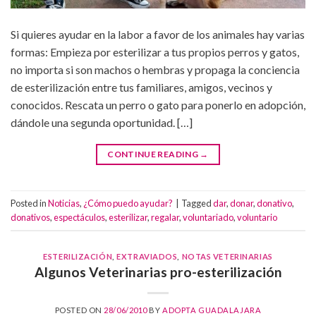
Si quieres ayudar en la labor a favor de los animales hay varias
formas: Empieza por esterilizar a tus propios perros y gatos,
no importa si son machos o hembras y propaga la conciencia
de esterilización entre tus familiares, amigos, vecinos y
conocidos. Rescata un perro o gato para ponerlo en adopción,
dándole una segunda oportunidad. […]
CONTINUE READING
→
Posted in
Noticias
,
¿Cómo puedo ayudar?
|
Tagged
dar
,
donar
,
donativo
,
donativos
,
espectáculos
,
esterilizar
,
regalar
,
voluntariado
,
voluntario
ESTERILIZACIÓN
,
EXTRAVIADOS
,
NOTAS VETERINARIAS
Algunos Veterinarias pro-esterilización
POSTED ON
28/06/2010
BY
ADOPTA GUADALAJARA