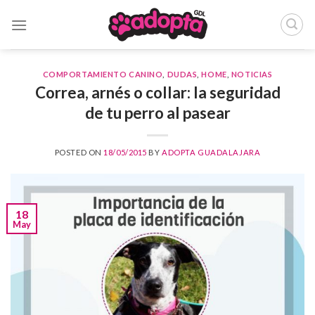
Skip
to
content
COMPORTAMIENTO CANINO
,
DUDAS
,
HOME
,
NOTICIAS
Correa, arnés o collar: la seguridad
de tu perro al pasear
POSTED ON
18/05/2015
BY
ADOPTA GUADALAJARA
18
May