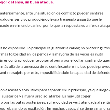
mejor defensa, un buen ataque.
nteriormente, ante una situación de conflicto pueden sentirse
 cualquier ser vivo produciéndole una tremenda angustia que le
sucede en el mundo canino, por lo que la respuesta es un feroz ataqu
es no es posible. Lo principal es guardar la calma; no proferir gritos
más fogosidad en los perros y la mayoría de las veces es inútil
én es contraproducente coger al perro por el collar, confiando que
más allá de la amenaza de su contrincante, e incluso puede provo
 sentirse sujeto por este, imposibilitándole la capacidad de defend
on escasas y solo útiles para separar, en un principio, ya que luego 
sujetarlos y si fuera preciso, atarlos. Es muy útil coger
o por las patas posteriores: su ferocidad se verá atenuada al senti
os rebajando su excitación. En muchos casos, si se tiene a mano, s