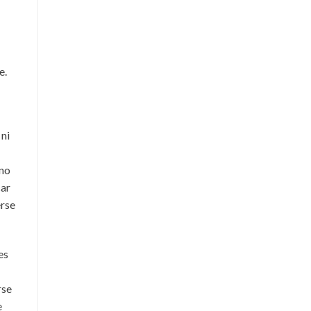
e.
 ni
 no
car
erse
es
rse
e