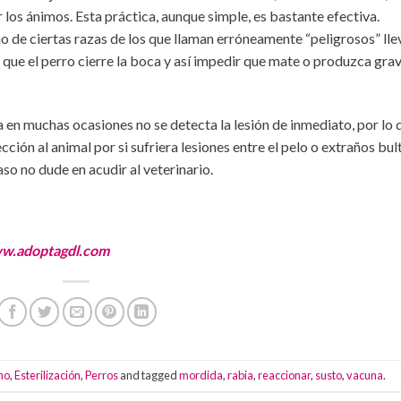
r los ánimos. Esta práctica, aunque simple, es bastante efectiva.
 de ciertas razas de los que llaman erróneamente “peligrosos” lle
 que el perro cierre la boca y así impedir que mate o produzca gra
a en muchas ocasiones no se detecta la lesión de inmediato, por lo 
ción al animal por si sufriera lesiones entre el pelo o extraños bul
aso no dude en acudir al veterinario.
w.adoptagdl.com
no
,
Esterilización
,
Perros
and tagged
mordida
,
rabia
,
reaccionar
,
susto
,
vacuna
.