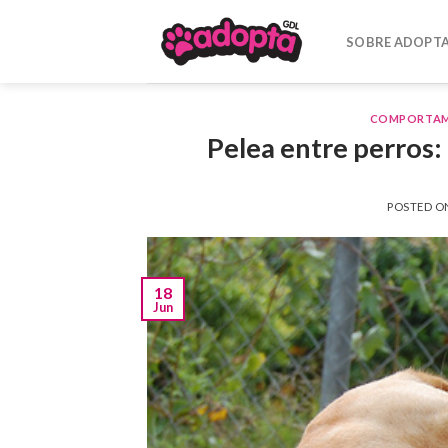
Skip
to
SOBRE ADOPT
content
COMPORTAM
Pelea entre perros:
POSTED 
18
Jun