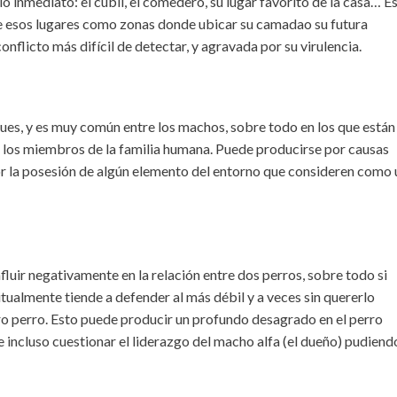
io inmediato: el cubil, el comedero, su lugar favorito de la casa… E
de esos lugares como zonas donde ubicar su camadao su futura
onflicto más difícil de detectar, y agravada por su virulencia.
ues, y es muy común entre los machos, sobre todo en los que están
 los miembros de la familia humana. Puede producirse por causas
r la posesión de algún elemento del entorno que consideren como 
uir negativamente en la relación entre dos perros, sobre todo si
tualmente tiende a defender al más débil y a veces sin quererlo
tro perro. Esto puede producir un profundo desagrado en el perro
 incluso cuestionar el liderazgo del macho alfa (el dueño) pudiend