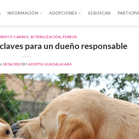
A
INFORMACIÓN
ADOPCIONES
SE BUSCAN
PARTICIPA
IENTO CANINO
,
ESTERILIZACIÓN
,
PERROS
 claves para un dueño responsable
ON
18/06/2010
BY
ADOPTA GUADALAJARA