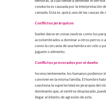
hembras, la cual tiende a defender el territor
conducta es causada por la interpretación 
camada. Esta es, quizá, una de las causas de c
Conflictos jerárquicos
Suelen darse en zonas neutras como los parq
acostumbrados a dominar a otros perros o a
como la cercanía de una hembra en celo o po
juguete o alimento.
Conflictos provocados por el dueño
Inconscientemente, los humanos podemos infl
conviven en la misma familia. El hombre habi
cuestiona la superioridad en jerarquía del o
dominante que, al sentirse desplazado, puede
llegar al intento de agresión de este.