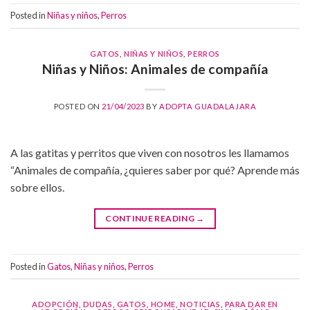
Posted in
Niñas y niños
,
Perros
GATOS
,
NIÑAS Y NIÑOS
,
PERROS
Niñas y Niños: Animales de compañía
POSTED ON
21/04/2023
BY
ADOPTA GUADALAJARA
A las gatitas y perritos que viven con nosotros les llamamos
“Animales de compañía, ¿quieres saber por qué? Aprende más
sobre ellos.
CONTINUE READING
→
Posted in
Gatos
,
Niñas y niños
,
Perros
ADOPCIÓN
,
DUDAS
,
GATOS
,
HOME
,
NOTICIAS
,
PARA DAR EN