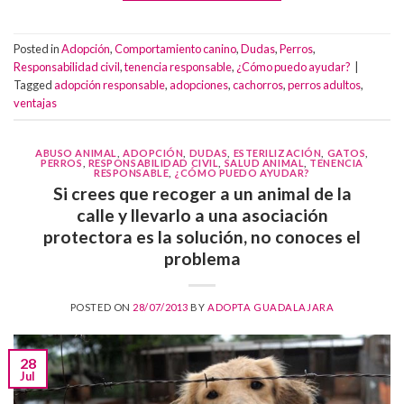
Posted in
Adopción
,
Comportamiento canino
,
Dudas
,
Perros
,
Responsabilidad civil
,
tenencia responsable
,
¿Cómo puedo ayudar?
|
Tagged
adopción responsable
,
adopciones
,
cachorros
,
perros adultos
,
ventajas
ABUSO ANIMAL
,
ADOPCIÓN
,
DUDAS
,
ESTERILIZACIÓN
,
GATOS
,
PERROS
,
RESPONSABILIDAD CIVIL
,
SALUD ANIMAL
,
TENENCIA
RESPONSABLE
,
¿CÓMO PUEDO AYUDAR?
Si crees que recoger a un animal de la
calle y llevarlo a una asociación
protectora es la solución, no conoces el
problema
POSTED ON
28/07/2013
BY
ADOPTA GUADALAJARA
28
Jul