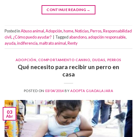
CONTINUE READING
→
Posted in
Abuso animal
,
Adopción
,
home
,
Noticias
,
Perros
,
Responsabilidad
civil
,
¿Cómo puedo ayudar?
|
Tagged
abandono
,
adopción responsable
,
ayuda
,
indiferencia
,
maltrato animal
,
Renty
ADOPCIÓN
,
COMPORTAMIENTO CANINO
,
DUDAS
,
PERROS
Qué necesito para recibir un perro en
casa
POSTED ON
03/04/2014
BY
ADOPTA GUADALAJARA
03
Abr