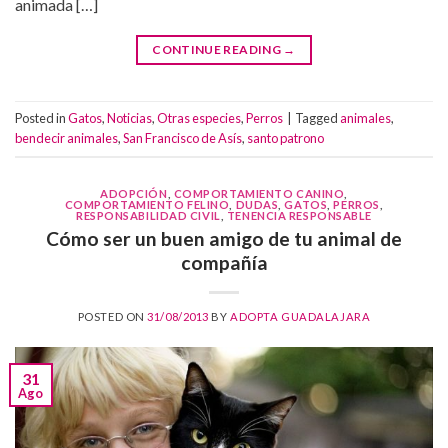
animada […]
CONTINUE READING
→
Posted in
Gatos
,
Noticias
,
Otras especies
,
Perros
|
Tagged
animales
,
bendecir animales
,
San Francisco de Asís
,
santo patrono
ADOPCIÓN
,
COMPORTAMIENTO CANINO
,
COMPORTAMIENTO FELINO
,
DUDAS
,
GATOS
,
PERROS
,
RESPONSABILIDAD CIVIL
,
TENENCIA RESPONSABLE
Cómo ser un buen amigo de tu animal de
compañía
POSTED ON
31/08/2013
BY
ADOPTA GUADALAJARA
31
Ago