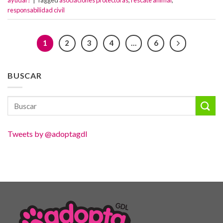
ayudar?
|
Tagged
asociaciones protectoras
,
rescate animal
,
responsabilidad civil
1
2
3
4
…
6
BUSCAR
Tweets by @adoptagdl