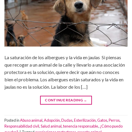
La saturación de los albergues y la vida en jaulas Si piensas
que recoger a un animal de la calle y llevarlo a una asociación
protectora es la solución, quiere decir que aún no conoces
bien el problema. Los albergues están saturados y la vida en
jaulas no es la solución. La labor de los […]
CONTINUE READING
→
Posted in
Abuso animal
,
Adopción
,
Dudas
,
Esterilización
,
Gatos
,
Perros
,
Responsabilidad civil
,
Salud animal
,
tenencia responsable
,
¿Cómo puedo