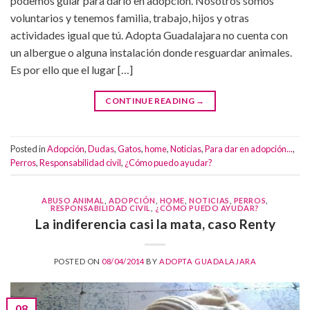
podemos guiar para darlo en adopción. Nosotros somos
voluntarios y tenemos familia, trabajo, hijos y otras
actividades igual que tú. Adopta Guadalajara no cuenta con
un albergue o alguna instalación donde resguardar animales.
Es por ello que el lugar […]
CONTINUE READING
→
Posted in
Adopción
,
Dudas
,
Gatos
,
home
,
Noticias
,
Para dar en adopción...
,
Perros
,
Responsabilidad civil
,
¿Cómo puedo ayudar?
ABUSO ANIMAL
,
ADOPCIÓN
,
HOME
,
NOTICIAS
,
PERROS
,
RESPONSABILIDAD CIVIL
,
¿CÓMO PUEDO AYUDAR?
La indiferencia casi la mata, caso Renty
POSTED ON
08/04/2014
BY
ADOPTA GUADALAJARA
08