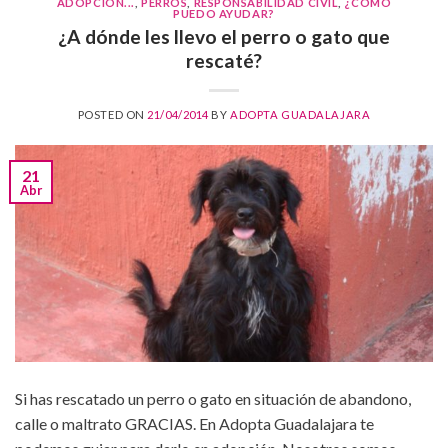
ADOPCIÓN...
,
PERROS
,
RESPONSABILIDAD CIVIL
,
¿CÓMO
PUEDO AYUDAR?
¿A dónde les llevo el perro o gato que
rescaté?
POSTED ON
21/04/2014
BY
ADOPTA GUADALAJARA
21
Abr
Si has rescatado un perro o gato en situación de abandono,
calle o maltrato GRACIAS. En Adopta Guadalajara te