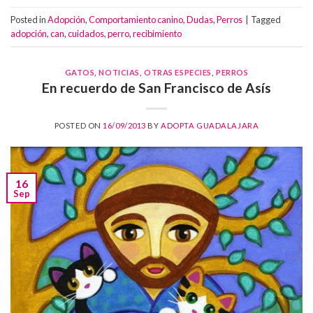
Posted in
Adopción
,
Comportamiento canino
,
Dudas
,
Perros
|
Tagged
adopción
,
can
,
cuidados
,
perro
,
recibimiento
GATOS
,
NOTICIAS
,
OTRAS ESPECIES
,
PERROS
En recuerdo de San Francisco de Asís
POSTED ON
16/09/2013
BY
ADOPTA GUADALAJARA
16
Sep