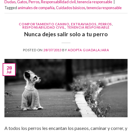
Dudas
,
Gatos
,
Perros
,
Responsabilidad civil
,
tenencia responsable
|
Tagged
animales de compañía
,
Cuidados básicos
,
tenencia responsable
COMPORTAMIENTO CANINO
,
EXTRAVIADOS
,
PERROS
,
RESPONSABILIDAD CIVIL
,
TENENCIA RESPONSABLE
Nunca dejes salir solo a tu perro
POSTED ON
28/07/2013
BY
ADOPTA GUADALAJARA
28
Jul
A todos los perros les encantan los paseos, caminar y correr, y