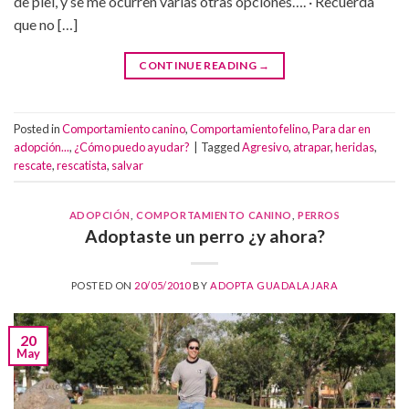
de piel, y se me ocurren varias otras opciones…. · Recuerda
que no […]
CONTINUE READING
→
Posted in
Comportamiento canino
,
Comportamiento felino
,
Para dar en
adopción...
,
¿Cómo puedo ayudar?
|
Tagged
Agresivo
,
atrapar
,
heridas
,
rescate
,
rescatista
,
salvar
ADOPCIÓN
,
COMPORTAMIENTO CANINO
,
PERROS
Adoptaste un perro ¿y ahora?
POSTED ON
20/05/2010
BY
ADOPTA GUADALAJARA
20
May