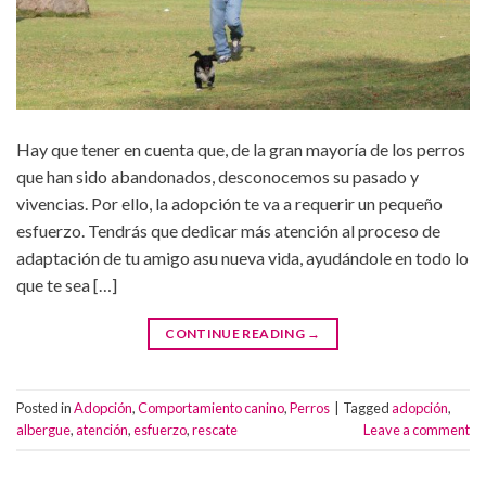
Hay que tener en cuenta que, de la gran mayoría de los perros
que han sido abandonados, desconocemos su pasado y
vivencias. Por ello, la adopción te va a requerir un pequeño
esfuerzo. Tendrás que dedicar más atención al proceso de
adaptación de tu amigo asu nueva vida, ayudándole en todo lo
que te sea […]
CONTINUE READING
→
Posted in
Adopción
,
Comportamiento canino
,
Perros
|
Tagged
adopción
,
albergue
,
atención
,
esfuerzo
,
rescate
Leave a comment