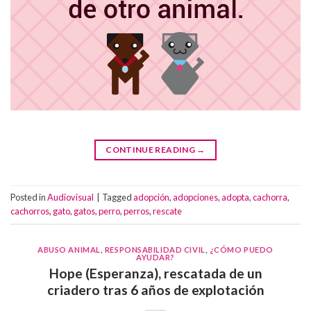
CONTINUE READING
→
Posted in
Audiovisual
|
Tagged
adopción
,
adopciones
,
adopta
,
cachorra
,
cachorros
,
gato
,
gatos
,
perro
,
perros
,
rescate
ABUSO ANIMAL
,
RESPONSABILIDAD CIVIL
,
¿CÓMO PUEDO
AYUDAR?
Hope (Esperanza), rescatada de un
criadero tras 6 años de explotación