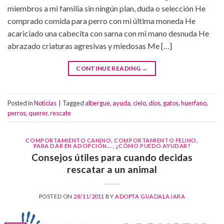
miembros a mi familia sin ningún plan, duda o selección He
comprado comida para perro con mi última moneda He
acariciado una cabecita con sarna con mi mano desnuda He
abrazado criaturas agresivas y miedosas Me […]
CONTINUE READING
→
Posted in
Noticias
|
Tagged
albergue
,
ayuda
,
cielo
,
dios
,
gatos
,
huerfano
,
perros
,
querer
,
rescate
COMPORTAMIENTO CANINO
,
COMPORTAMIENTO FELINO
,
PARA DAR EN ADOPCIÓN...
,
¿CÓMO PUEDO AYUDAR?
Consejos útiles para cuando decidas
rescatar a un animal
POSTED ON
28/11/2011
BY
ADOPTA GUADALAJARA