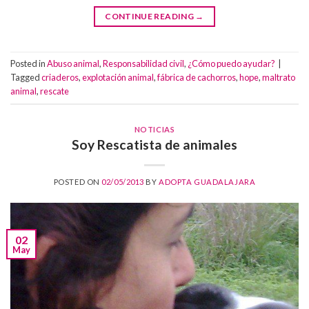
CONTINUE READING
→
Posted in
Abuso animal
,
Responsabilidad civil
,
¿Cómo puedo ayudar?
|
Tagged
criaderos
,
explotación animal
,
fábrica de cachorros
,
hope
,
maltrato
animal
,
rescate
NOTICIAS
Soy Rescatista de animales
POSTED ON
02/05/2013
BY
ADOPTA GUADALAJARA
02
May