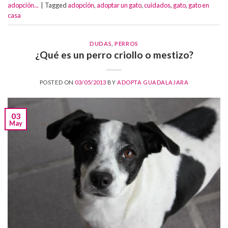
adopción...
|
Tagged
adopción
,
adoptar un gato
,
cuidados
,
gato
,
gato en
casa
DUDAS
,
PERROS
¿Qué es un perro criollo o mestizo?
POSTED ON
03/05/2013
BY
ADOPTA GUADALAJARA
03
May