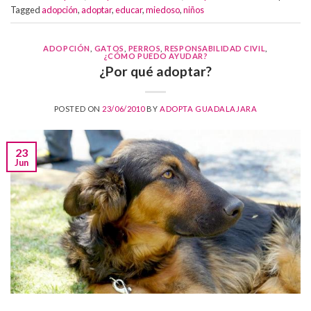
Tagged
adopción
,
adoptar
,
educar
,
miedoso
,
niños
ADOPCIÓN
,
GATOS
,
PERROS
,
RESPONSABILIDAD CIVIL
,
¿CÓMO PUEDO AYUDAR?
¿Por qué adoptar?
POSTED ON
23/06/2010
BY
ADOPTA GUADALAJARA
23
Jun