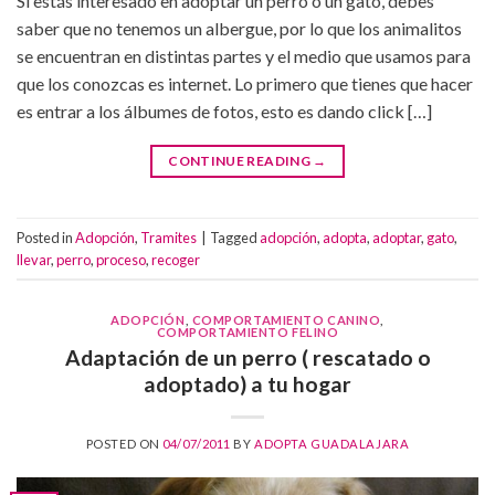
Si estás interesado en adoptar un perro o un gato, debes
saber que no tenemos un albergue, por lo que los animalitos
se encuentran en distintas partes y el medio que usamos para
que los conozcas es internet. Lo primero que tienes que hacer
es entrar a los álbumes de fotos, esto es dando click […]
CONTINUE READING
→
Posted in
Adopción
,
Tramites
|
Tagged
adopción
,
adopta
,
adoptar
,
gato
,
llevar
,
perro
,
proceso
,
recoger
ADOPCIÓN
,
COMPORTAMIENTO CANINO
,
COMPORTAMIENTO FELINO
Adaptación de un perro ( rescatado o
adoptado) a tu hogar
POSTED ON
04/07/2011
BY
ADOPTA GUADALAJARA