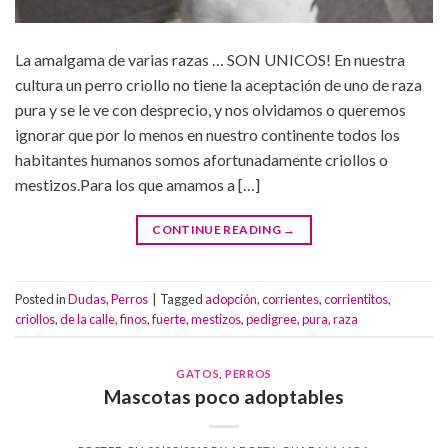
La amalgama de varias razas … SON UNICOS! En nuestra
cultura un perro criollo no tiene la aceptación de uno de raza
pura y se le ve con desprecio, y nos olvidamos o queremos
ignorar que por lo menos en nuestro continente todos los
habitantes humanos somos afortunadamente criollos o
mestizos.Para los que amamos a […]
CONTINUE READING
→
Posted in
Dudas
,
Perros
|
Tagged
adopción
,
corrientes
,
corrientitos
,
criollos
,
de la calle
,
finos
,
fuerte
,
mestizos
,
pedigree
,
pura
,
raza
GATOS
,
PERROS
Mascotas poco adoptables