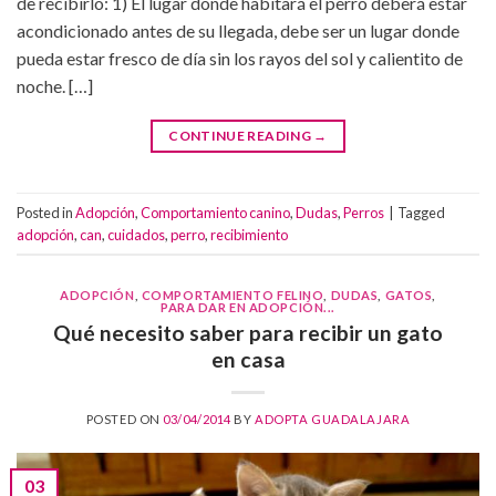
de recibirlo: 1) El lugar donde habitará el perro deberá estar
acondicionado antes de su llegada, debe ser un lugar donde
pueda estar fresco de día sin los rayos del sol y calientito de
noche. […]
CONTINUE READING
→
Posted in
Adopción
,
Comportamiento canino
,
Dudas
,
Perros
|
Tagged
adopción
,
can
,
cuidados
,
perro
,
recibimiento
ADOPCIÓN
,
COMPORTAMIENTO FELINO
,
DUDAS
,
GATOS
,
PARA DAR EN ADOPCIÓN...
Qué necesito saber para recibir un gato
en casa
POSTED ON
03/04/2014
BY
ADOPTA GUADALAJARA
03