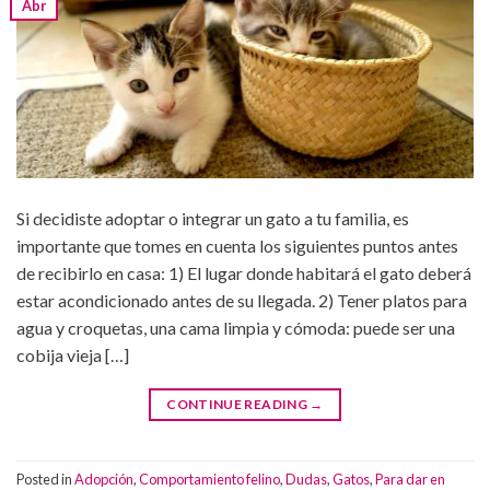
Abr
Si decidiste adoptar o integrar un gato a tu familia, es
importante que tomes en cuenta los siguientes puntos antes
de recibirlo en casa: 1) El lugar donde habitará el gato deberá
estar acondicionado antes de su llegada. 2) Tener platos para
agua y croquetas, una cama limpia y cómoda: puede ser una
cobija vieja […]
CONTINUE READING
→
Posted in
Adopción
,
Comportamiento felino
,
Dudas
,
Gatos
,
Para dar en