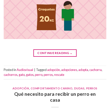
CONTINUE READING
→
Posted in
Audiovisual
|
Tagged
adopción
,
adopciones
,
adopta
,
cachorra
,
cachorros
,
gato
,
gatos
,
perro
,
perros
,
rescate
ADOPCIÓN
,
COMPORTAMIENTO CANINO
,
DUDAS
,
PERROS
Qué necesito para recibir un perro en
casa