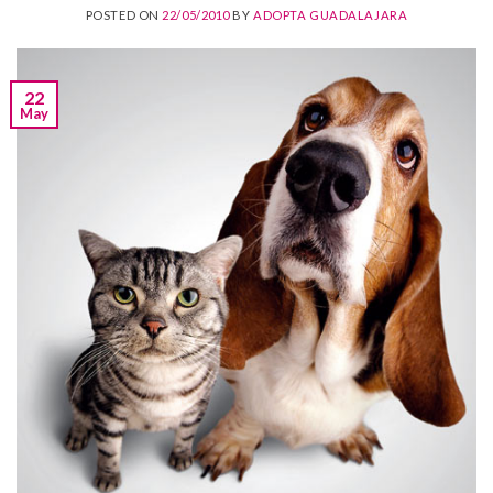
POSTED ON
22/05/2010
BY
ADOPTA GUADALAJARA
22
May