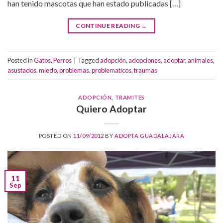
han tenido mascotas que han estado publicadas […]
CONTINUE READING
→
Posted in
Gatos
,
Perros
|
Tagged
adopción
,
adopciones
,
adoptar
,
animales
,
asustados
,
miedo
,
problemas
,
problematicos
,
traumas
ADOPCIÓN
,
TRAMITES
Quiero Adoptar
POSTED ON
11/09/2012
BY
ADOPTA GUADALAJARA
11
Sep