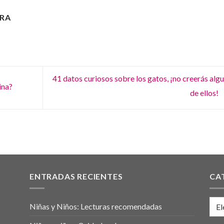
RA
41 datos curiosos sobre los gatos, ¡no creerás alg
ina?
de ellos!
ENTRADAS RECIENTES
CA
Cate
Niñas y Niños: Lecturas recomendadas