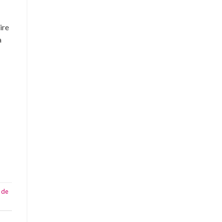
ire
a
a de