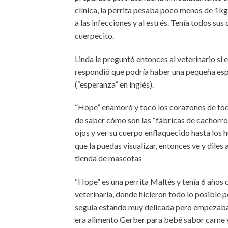
clínica, la perrita pesaba poco menos de 1kg
a las infecciones y al estrés. Tenía todos su
cuerpecito.
Linda le preguntó entonces al veterinario si e
respondió que podría haber una pequeña esp
(“esperanza” en inglés).
“Hope” enamoró y tocó los corazones de todos
de saber cómo son las “fábricas de cachorros”
ojos y ver su cuerpo enflaquecido hasta los
que la puedas visualizar, entonces ve y dil
tienda de mascotas
“Hope” es una perrita Maltés y tenía 6 años 
veterinaria, donde hicieron todo lo posible po
seguía estando muy delicada pero empezaba 
era alimento Gerber para bebé sabor carne 