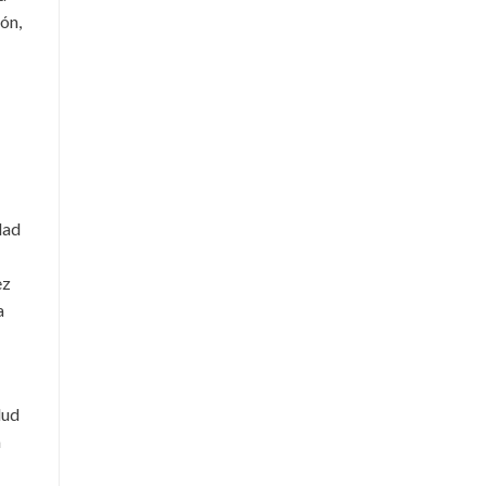
ón,
dad
ez
a
lud
a