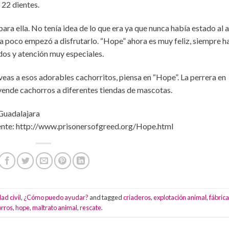
 22 dientes.
ra ella. No tenía idea de lo que era ya que nunca había estado al a
o a poco empezó a disfrutarlo. “Hope” ahora es muy feliz, siempre h
ados y atención muy especiales.
eas a esos adorables cachorritos, piensa en “Hope”. La perrera en
vende cachorros a diferentes tiendas de mascotas.
Guadalajara
fuente: http://www.prisonersofgreed.org/Hope.html
ad civil
,
¿Cómo puedo ayudar?
and tagged
criaderos
,
explotación animal
,
fábric
orros
,
hope
,
maltrato animal
,
rescate
.