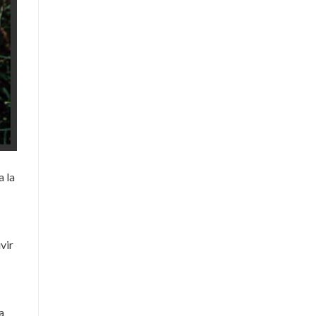
a la
vir
a