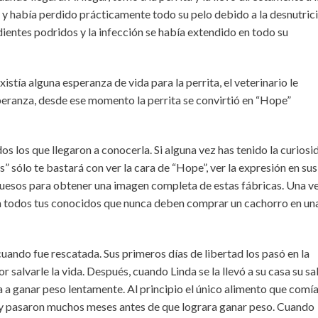
 y había perdido prácticamente todo su pelo debido a la desnutrici
s dientes podridos y la infección se había extendido en todo su
xistía alguna esperanza de vida para la perrita, el veterinario le
eranza, desde ese momento la perrita se convirtió en “Hope”
 los que llegaron a conocerla. Si alguna vez has tenido la curiosi
 sólo te bastará con ver la cara de “Hope”, ver la expresión en sus
 huesos para obtener una imagen completa de estas fábricas. Una v
es a todos tus conocidos que nunca deben comprar un cachorro en un
cuando fue rescatada. Sus primeros días de libertad los pasó en la
r salvarle la vida. Después, cuando Linda se la llevó a su casa su sa
a ganar peso lentamente. Al principio el único alimento que comí
y pasaron muchos meses antes de que lograra ganar peso. Cuando