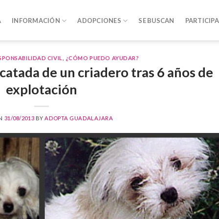
A
INFORMACIÓN
ADOPCIONES
SE BUSCAN
PARTICIPA
SPONSABILIDAD CIVIL
,
¿CÓMO PUEDO AYUDAR?
catada de un criadero tras 6 años de
explotación
ON
31/08/2013
BY
ADOPTA GUADALAJARA