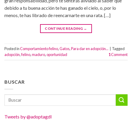
gran responsabilidad, pero te sentirás aliviado al saber que
debido a tu buena acción te has ganado el cielo, o, por lo
menos, te has librado de reencarnarte en una rata. […]
CONTINUE READING
→
Posted in
Comportamiento felino
,
Gatos
,
Para dar en adopción...
|
Tagged
adopción
,
felino
,
maduro
,
oportunidad
1
Comment
BUSCAR
Tweets by @adoptagdl