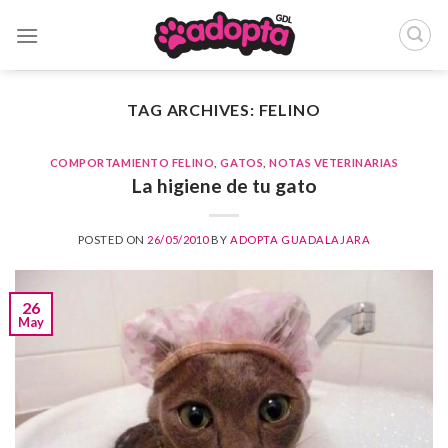
Skip
to
content
TAG ARCHIVES:
FELINO
COMPORTAMIENTO FELINO
,
GATOS
,
NOTAS VETERINARIAS
La higiene de tu gato
POSTED ON
26/05/2010
BY
ADOPTA GUADALAJARA
26
May