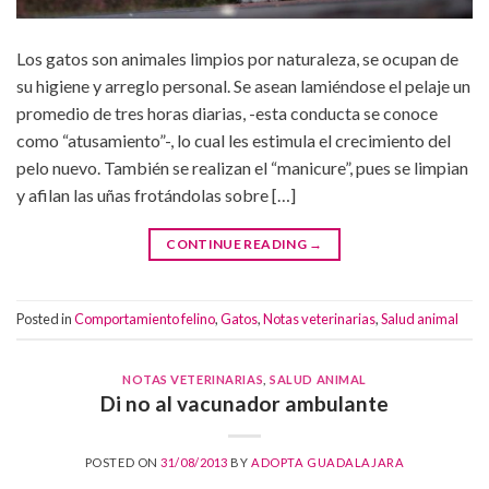
Los gatos son animales limpios por naturaleza, se ocupan de
su higiene y arreglo personal. Se asean lamiéndose el pelaje un
promedio de tres horas diarias, -esta conducta se conoce
como “atusamiento”-, lo cual les estimula el crecimiento del
pelo nuevo. También se realizan el “manicure”, pues se limpian
y afilan las uñas frotándolas sobre […]
CONTINUE READING
→
Posted in
Comportamiento felino
,
Gatos
,
Notas veterinarias
,
Salud animal
NOTAS VETERINARIAS
,
SALUD ANIMAL
Di no al vacunador ambulante
POSTED ON
31/08/2013
BY
ADOPTA GUADALAJARA