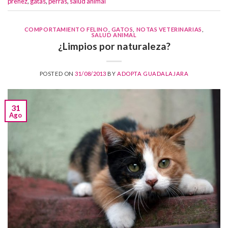
preñez
,
gatas
,
perras
,
salud animal
COMPORTAMIENTO FELINO
,
GATOS
,
NOTAS VETERINARIAS
,
SALUD ANIMAL
¿Limpios por naturaleza?
POSTED ON
31/08/2013
BY
ADOPTA GUADALAJARA
31
Ago