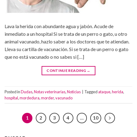
Lava la herida con abundante agua y jabón. Acude de
inmediato a un hospital Si se trata de un perro o gato, u otro
animal vacunado, hazlo saber a los doctores que te atiendan.
Lleva su cartilla de vacunación. Si se trata de un perro o gato
que no está vacunado o no sabes si […]
CONTINUE READING
→
Posted in
Dudas
,
Notas veterinarias
,
Noticias
|
Tagged
ataque
,
herida
,
hospital
,
mordedura
,
morder
,
vacunado
1
2
3
4
…
10