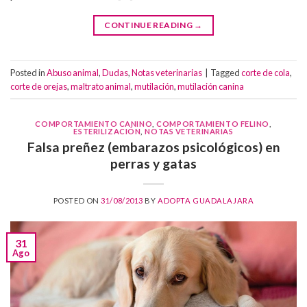
CONTINUE READING
→
Posted in
Abuso animal
,
Dudas
,
Notas veterinarias
|
Tagged
corte de cola
,
corte de orejas
,
maltrato animal
,
mutilación
,
mutilación canina
COMPORTAMIENTO CANINO
,
COMPORTAMIENTO FELINO
,
ESTERILIZACIÓN
,
NOTAS VETERINARIAS
Falsa preñez (embarazos psicológicos) en
perras y gatas
POSTED ON
31/08/2013
BY
ADOPTA GUADALAJARA
31
Ago