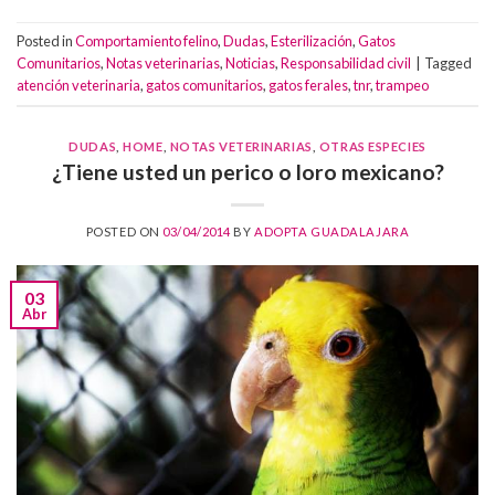
Posted in
Comportamiento felino
,
Dudas
,
Esterilización
,
Gatos
Comunitarios
,
Notas veterinarias
,
Noticias
,
Responsabilidad civil
|
Tagged
atención veterinaria
,
gatos comunitarios
,
gatos ferales
,
tnr
,
trampeo
DUDAS
,
HOME
,
NOTAS VETERINARIAS
,
OTRAS ESPECIES
¿Tiene usted un perico o loro mexicano?
POSTED ON
03/04/2014
BY
ADOPTA GUADALAJARA
03
Abr