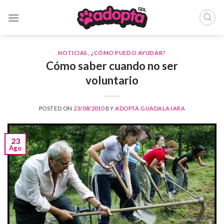
Skip
to
content
NOTICIAS
,
¿CÓMO PUEDO AYUDAR?
Cómo saber cuando no ser
voluntario
POSTED ON
23/08/2010
BY
ADOPTA GUADALAJARA
23
Ago