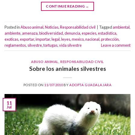
CONTINUE READING
→
Posted in
Abuso animal
,
Noticias
,
Responsabilidad civil
|
Tagged
ambiental
,
ambiente
,
amenaza
,
biodiversidad
,
denuncia
,
especies
,
estadistica
,
exoticas
,
exportar
,
importar
,
legal
,
leyes
,
mexico
,
nacional
,
protección
,
reglamentos
,
silvestre
,
tortugas
,
vida silvestre
Leave a comment
ABUSO ANIMAL
,
RESPONSABILIDAD CIVIL
Sobre los animales silvestres
POSTED ON
11/07/2010
BY
ADOPTA GUADALAJARA
11
Jul