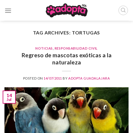
Skip
to
content
TAG ARCHIVES:
TORTUGAS
NOTICIAS
,
RESPONSABILIDAD CIVIL
Regreso de mascotas exóticas a la
naturaleza
POSTED ON
14/07/2011
BY
ADOPTA GUADALAJARA
14
Jul