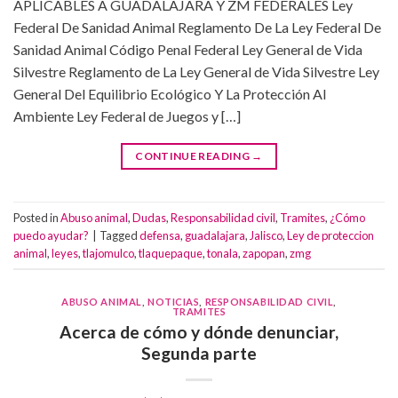
APLICABLES A GUADALAJARA Y ZM FEDERALES Ley
Federal De Sanidad Animal Reglamento De La Ley Federal De
Sanidad Animal Código Penal Federal Ley General de Vida
Silvestre Reglamento de La Ley General de Vida Silvestre Ley
General Del Equilibrio Ecológico Y La Protección Al
Ambiente Ley Federal de Juegos y […]
CONTINUE READING
→
Posted in
Abuso animal
,
Dudas
,
Responsabilidad civil
,
Tramites
,
¿Cómo
puedo ayudar?
|
Tagged
defensa
,
guadalajara
,
Jalisco
,
Ley de proteccion
animal
,
leyes
,
tlajomulco
,
tlaquepaque
,
tonala
,
zapopan
,
zmg
ABUSO ANIMAL
,
NOTICIAS
,
RESPONSABILIDAD CIVIL
,
TRAMITES
Acerca de cómo y dónde denunciar,
Segunda parte