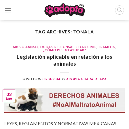
Skip
to
content
TAG ARCHIVES:
TONALA
ABUSO ANIMAL
,
DUDAS
,
RESPONSABILIDAD CIVIL
,
TRAMITES
,
¿CÓMO PUEDO AYUDAR?
Legislación aplicable en relación a los
animales
POSTED ON
03/01/2014
BY
ADOPTA GUADALAJARA
03
Ene
LEYES, REGLAMENTOS Y NORMATIVAS MEXICANAS