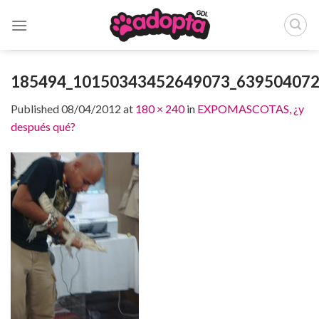
Skip
to
content
185494_10150343452649073_639504072
Published
08/04/2012
at
180 × 240
in
EXPOMASCOTAS, ¿y
después qué?