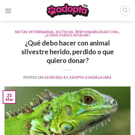
Skip
to
content
NOTAS VETERINARIAS
,
NOTICIAS
,
RESPONSABILIDAD CIVIL
,
¿CÓMO PUEDO AYUDAR?
¿Qué debo hacer con animal
silvestre herido, perdido o que
quiero donar?
POSTED ON
21/03/2011
BY
ADOPTA GUADALAJARA
21
Mar